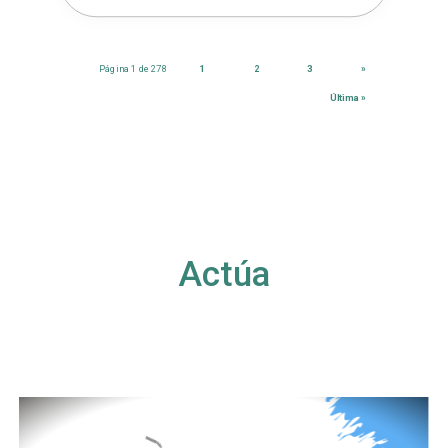
Página 1 de 278
1
2
3
»
Última »
Actúa