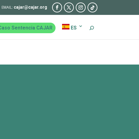
cajar@cajar.org
Caso Sentencia CAJAR
ES