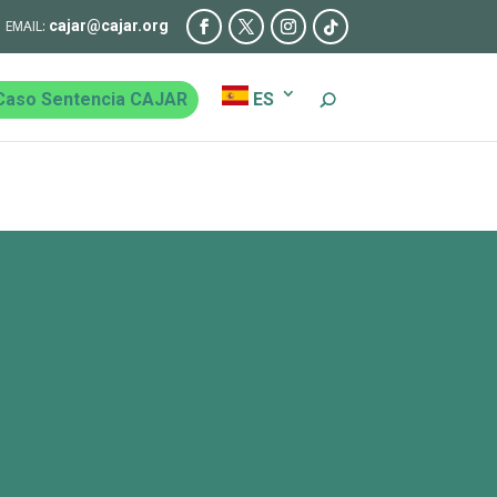
cajar@cajar.org
Caso Sentencia CAJAR
ES