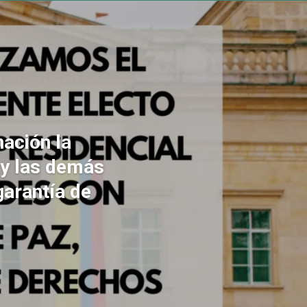
ación la
 y las demás
garantía de