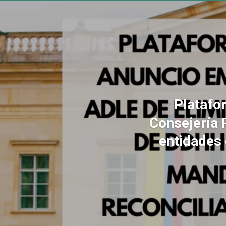
Platafo
Consejería 
entidades 