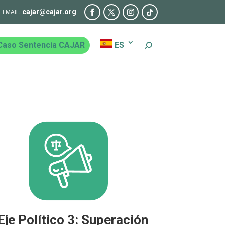
cajar@cajar.org
Caso Sentencia CAJAR
ES
Eje Político 3: Superación