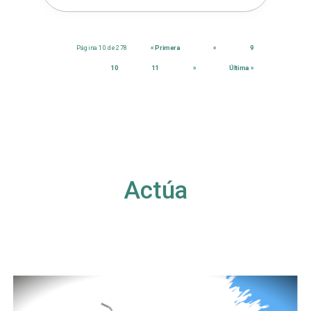
Página 10 de 278
« Primera
«
9
10
11
»
Última »
Actúa