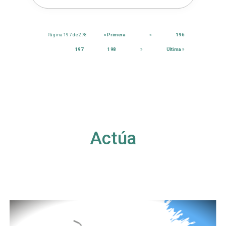
Página 197 de 278
« Primera
«
196
197
198
»
Última »
Actúa