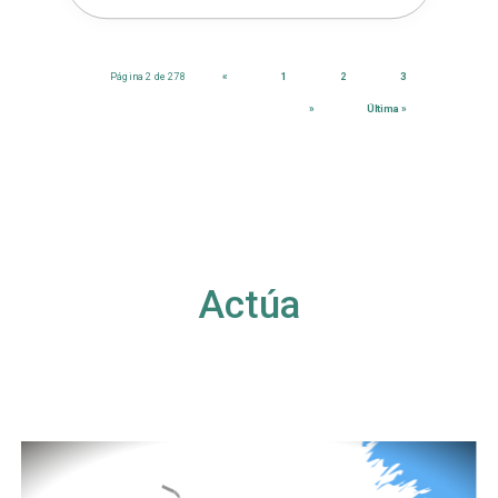
Página 2 de 278
«
1
2
3
»
Última »
Actúa