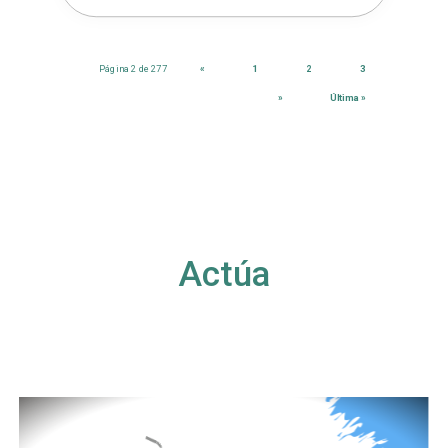
Página 2 de 277
«
1
2
3
»
Última »
Actúa