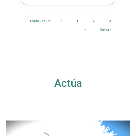
Página 2 de 278
«
1
2
3
»
Última »
Actúa