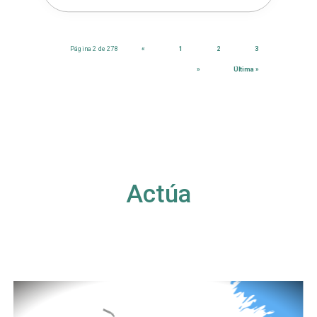
Página 2 de 278
«
1
2
3
»
Última »
Actúa