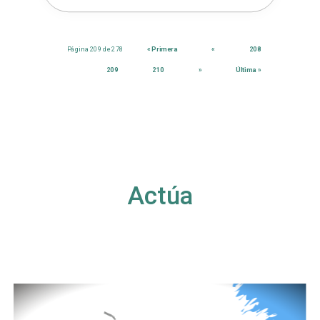
Página 209 de 278
« Primera
«
208
209
210
»
Última »
Actúa