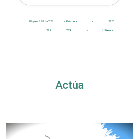
Página 228 de 278
« Primera
«
227
228
229
»
Última »
Actúa