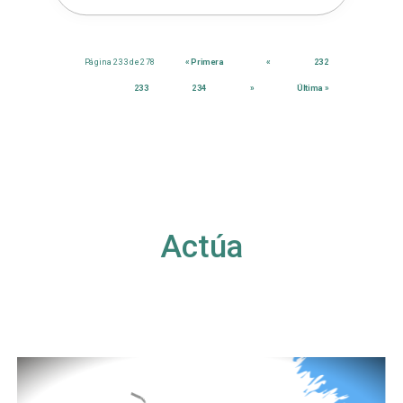
Página 233 de 278
« Primera
«
232
233
234
»
Última »
Actúa