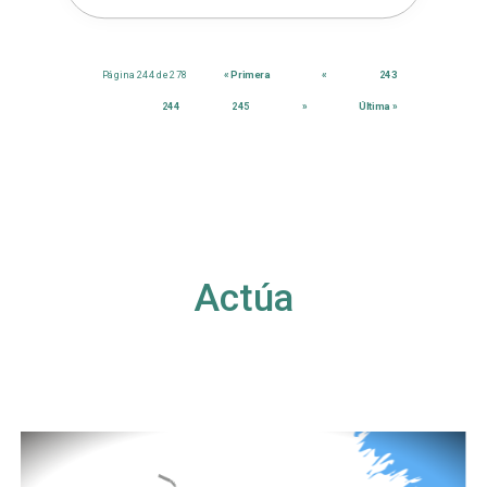
Página 244 de 278
« Primera
«
243
244
245
»
Última »
Actúa