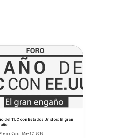
ño del TLC con Estados Unidos: El gran
gaño
Prensa Cajar
|
May 17, 2016