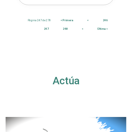
Página 247 de 278
« Primera
«
246
247
248
»
Última »
Actúa