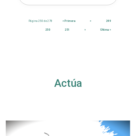
Página 250 de 278
« Primera
«
249
250
251
»
Última »
Actúa