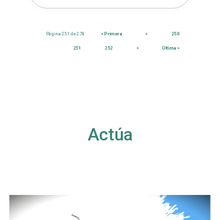
Página 251 de 278
« Primera
«
250
251
252
»
Última »
Actúa