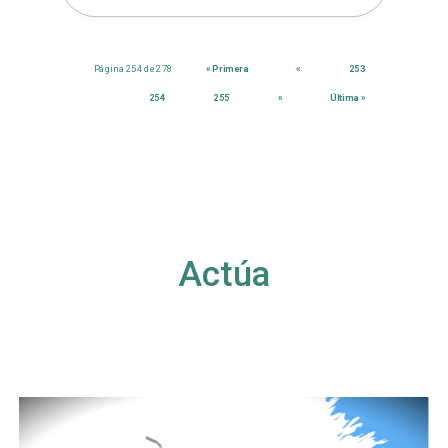
Página 254 de 278
« Primera
«
253
254
255
»
Última »
Actúa