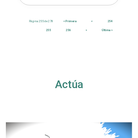
Página 255 de 278
« Primera
«
254
255
256
»
Última »
Actúa