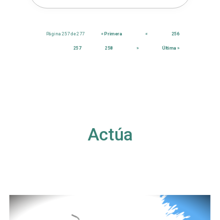
Página 257 de 277
« Primera
«
256
257
258
»
Última »
Actúa