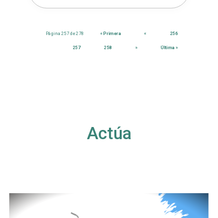
Página 257 de 278
« Primera
«
256
257
258
»
Última »
Actúa