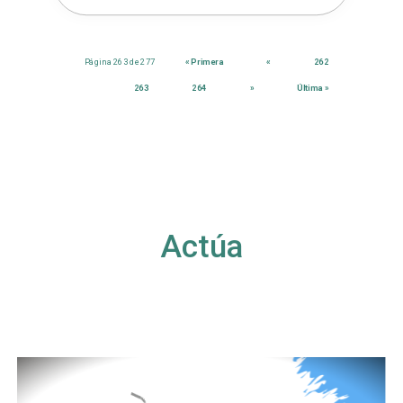
Página 263 de 277
« Primera
«
262
263
264
»
Última »
Actúa