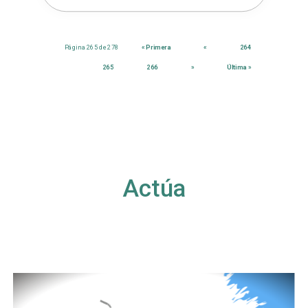
Página 265 de 278
« Primera
«
264
265
266
»
Última »
Actúa