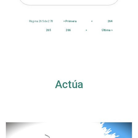
Página 265 de 278
« Primera
«
264
265
266
»
Última »
Actúa