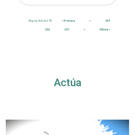
Página 266 de 278
« Primera
«
265
266
267
»
Última »
Actúa