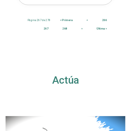
Página 267 de 278
« Primera
«
266
267
268
»
Última »
Actúa