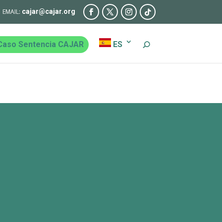
cajar@cajar.org
Caso Sentencia CAJAR
ES