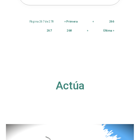
Página 267 de 278
« Primera
«
266
267
268
»
Última »
Actúa