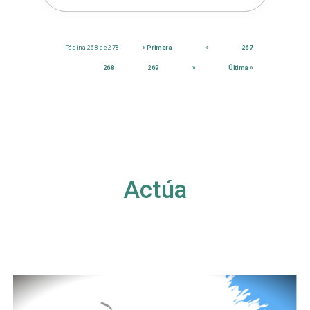
Página 268 de 278
« Primera
«
267
268
269
»
Última »
Actúa