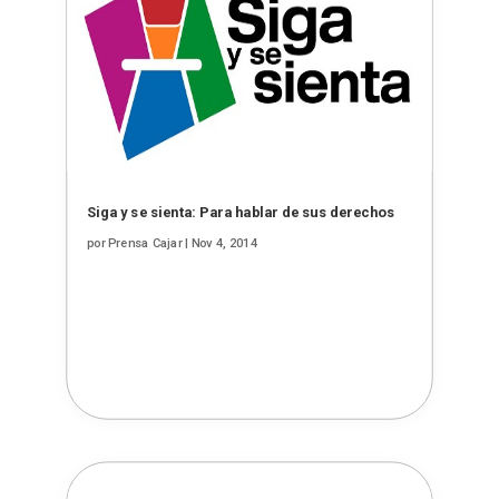
Siga y se sienta: Para hablar de sus derechos
por
Prensa Cajar
|
Nov 4, 2014