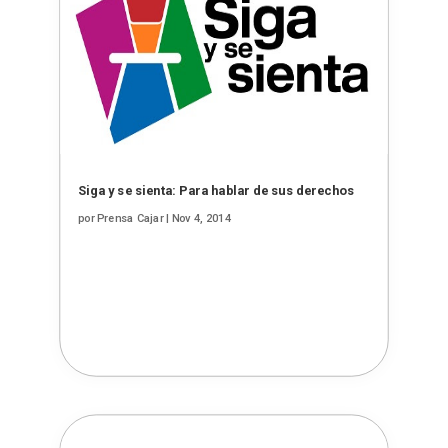
Siga y se sienta: Para hablar de sus derechos
por
Prensa Cajar
|
Nov 4, 2014