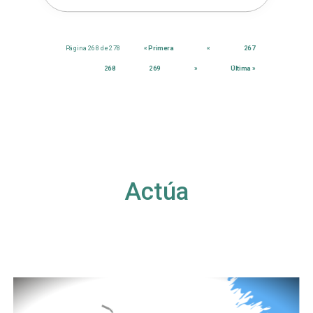
Página 268 de 278
« Primera
«
267
268
269
»
Última »
Actúa