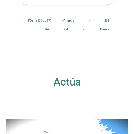
Página 269 de 277
« Primera
«
268
269
270
»
Última »
Actúa