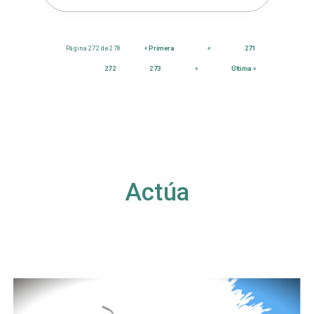
Página 272 de 278
« Primera
«
271
272
273
»
Última »
Actúa