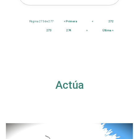
Página 273 de 277
« Primera
«
272
273
274
»
Última »
Actúa