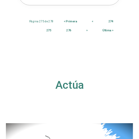
Página 275 de 278
« Primera
«
274
275
276
»
Última »
Actúa