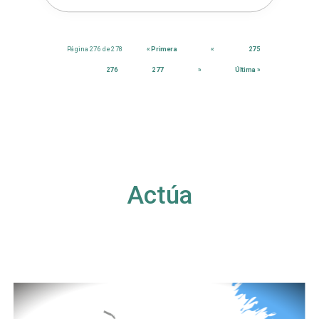
Página 276 de 278
« Primera
«
275
276
277
»
Última »
Actúa