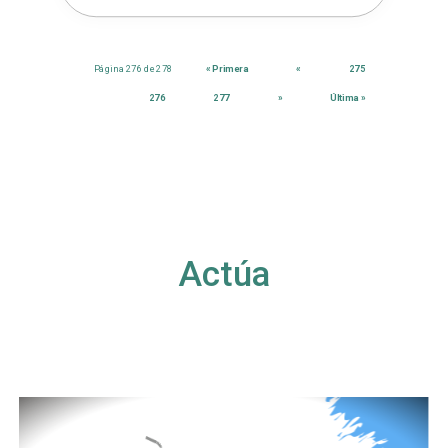
Página 276 de 278
« Primera
«
275
276
277
»
Última »
Actúa