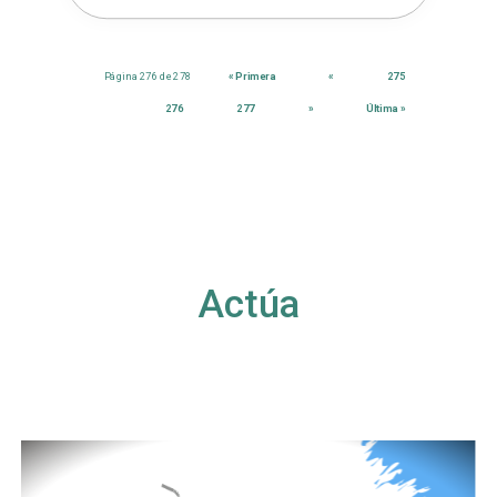
Página 276 de 278
« Primera
«
275
276
277
»
Última »
Actúa