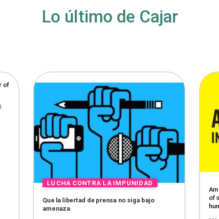
Lo último de Cajar
r of
|
Amn
of 
Que la libertad de prensa no siga bajo
hum
amenaza