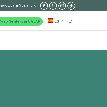
cajar@cajar.org
Caso Sentencia CAJAR
ES