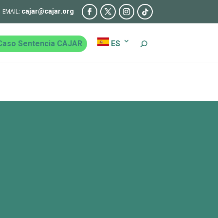
cajar@cajar.org
Caso Sentencia CAJAR
ES