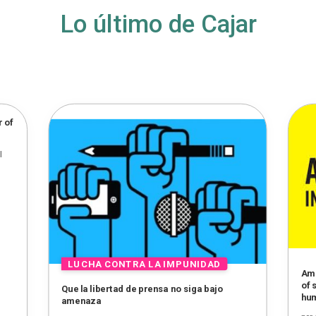
Lo último de Cajar
r of
|
Amn
of 
Que la libertad de prensa no siga bajo
hum
amenaza