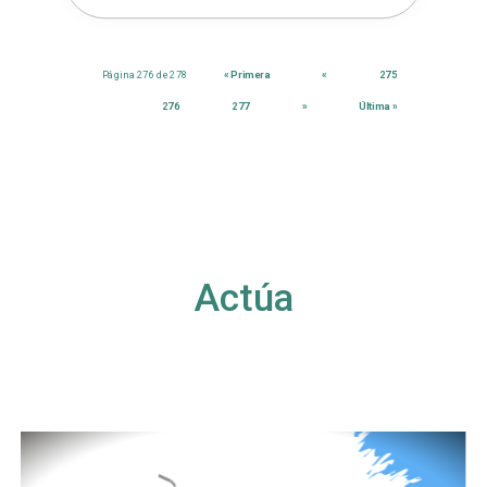
Página 276 de 278
« Primera
«
275
276
277
»
Última »
Actúa