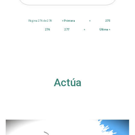
Página 276 de 278
« Primera
«
275
276
277
»
Última »
Actúa