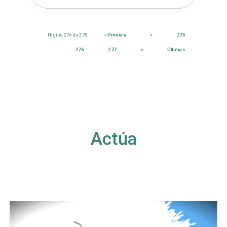
Página 276 de 278
« Primera
«
275
276
277
»
Última »
Actúa