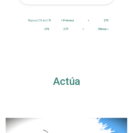
Página 276 de 278
« Primera
«
275
276
277
»
Última »
Actúa