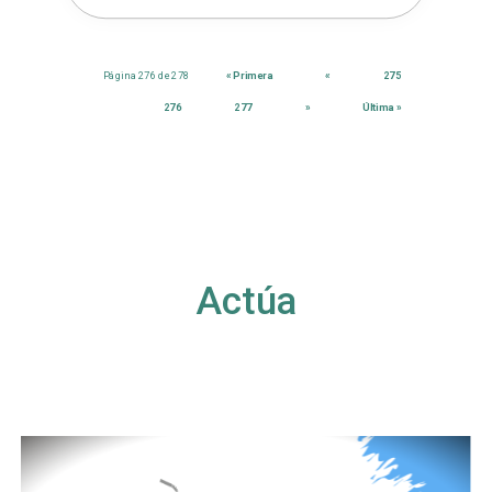
Página 276 de 278
« Primera
«
275
276
277
»
Última »
Actúa