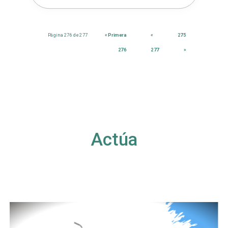
Página 276 de 277
« Primera
«
275
276
277
»
Actúa