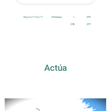
Página 277 de 277
« Primera
«
275
276
277
Actúa