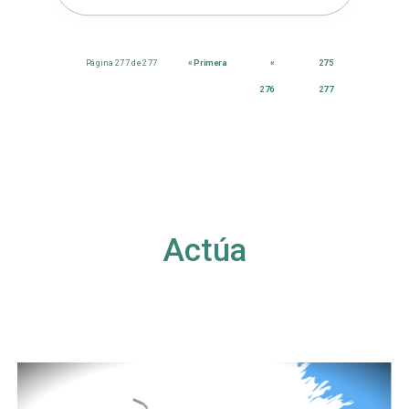
Página 277 de 277
« Primera
«
275
276
277
Actúa