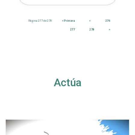
Página 277 de 278
« Primera
«
276
277
278
»
Actúa